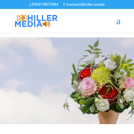
07641/9673994
hochzeit@hiller.media