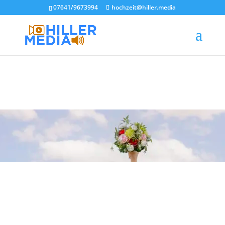
07641/9673994
hochzeit@hiller.media