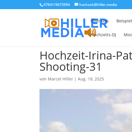
07641/9673994
hochzeit@hiller.media
Über uns
Beispie
Hochzeits-DJ
Mod
Hochzeit-Irina-Pat
Shooting-31
von
Marcel Hiller
|
Aug. 18, 2025