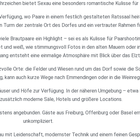
hrzeichen bietet Sexau eine besonders romantische Kulisse für
rfügung, wo Paare in einem festlich gestalteten Ratssaal heira
n Turm der zentrale Ort des Dorfes und ein vertrauter Rahmen fü
viele Brautpaare ein Highlight – sei es als Kulisse für Paarshooti
tet und weiß, wie stimmungsvoll Fotos in den alten Mauern oder
g entsteht eine einmalige Atmosphäre mit Blick über das Elztal
eizvolle Orte: die Felder und Wiesen rund um das Dorf sowie di
, kann auch kurze Wege nach Emmendingen oder in die Weinregio
häuser und Höfe zur Verfügung. In der näheren Umgebung – etwa
 zusätzlich moderne Säle, Hotels und größere Locations.
stens angebunden. Gäste aus Freiburg, Offenburg oder Basel err
unkompliziert.
xau mit Leidenschaft, modernster Technik und einem feinen Gesp