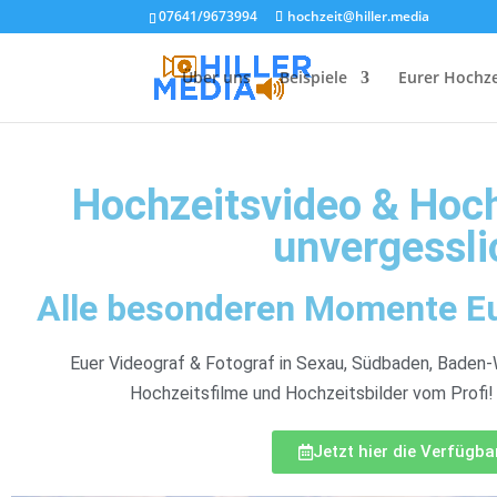
07641/9673994
hochzeit@hiller.media
Über uns
Beispiele
Eurer Hochze
Hochzeitsvideo & Hoch
unvergessli
Alle besonderen Momente Eur
Euer Videograf & Fotograf in Sexau, Südbaden, Baden
Hochzeitsfilme und Hochzeitsbilder vom Profi!
Jetzt hier die Verfügb