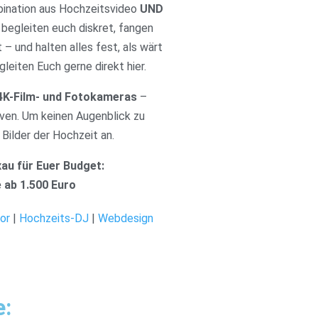
bination aus Hochzeitsvideo
UND
 begleiten euch diskret, fangen
t – und halten alles fest, als wärt
leiten Euch gerne direkt hier.
4K-Film- und Fotokameras
–
en. Um keinen Augenblick zu
 Bilder der Hochzeit an.
au für Euer Budget:
 ab 1.500 Euro
or
|
Hochzeits-DJ
|
Webdesign
e: