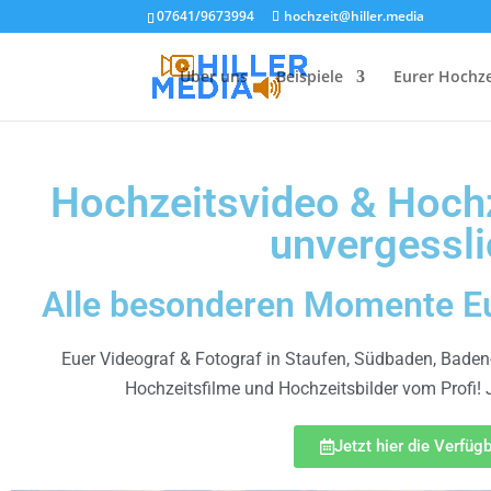
07641/9673994
hochzeit@hiller.media
Über uns
Beispiele
Eurer Hochze
Hochzeitsvideo & Hochz
unvergessli
Alle besonderen Momente Eur
Euer Videograf & Fotograf in Staufen, Südbaden, Bade
Hochzeitsfilme und Hochzeitsbilder vom Profi!
Jetzt hier die Verfüg