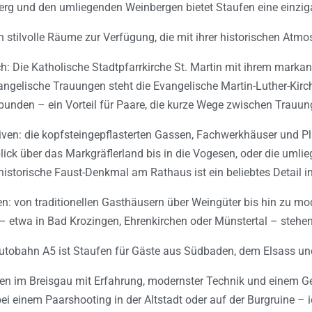
berg und den umliegenden Weinbergen bietet Staufen eine einziga
tilvolle Räume zur Verfügung, die mit ihrer historischen Atmos
: Die Katholische Stadtpfarrkirche St. Martin mit ihrem markan
angelische Trauungen steht die Evangelische Martin-Luther-Kirc
erbunden – ein Vorteil für Paare, die kurze Wege zwischen Trauu
tiven: die kopfsteingepflasterten Gassen, Fachwerkhäuser und Pl
ck über das Markgräflerland bis in die Vogesen, oder die umlie
storische Faust-Denkmal am Rathaus ist ein beliebtes Detail i
ten: von traditionellen Gasthäusern über Weingüter bis hin zu m
etwa in Bad Krozingen, Ehrenkirchen oder Münstertal – stehen 
tobahn A5 ist Staufen für Gäste aus Südbaden, dem Elsass und 
ufen im Breisgau mit Erfahrung, modernster Technik und einem 
bei einem Paarshooting in der Altstadt oder auf der Burgruine – 