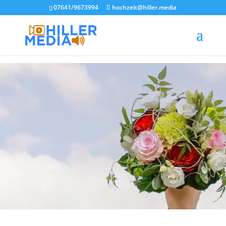
07641/9673994
hochzeit@hiller.media