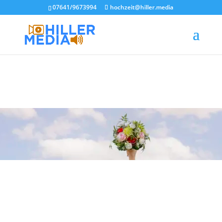
07641/9673994
hochzeit@hiller.media