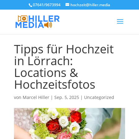
07641/9673994
hochzeit@hiller.media
Tipps für Hochzeit
in Lörrach:
Locations &
Hochzeitsfotos
von
Marcel Hiller
|
Sep. 5, 2025
|
Uncategorized